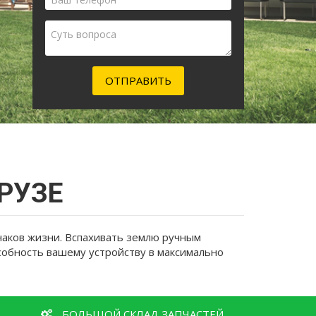
имя
*
Ваш
телефон
*
Суть
вопроса
ОТПРАВИТЬ
РУЗЕ
наков жизни. Вспахивать землю ручным
особность вашему устройству в максимально
БОЛЬШОЙ СКЛАД ЗАПЧАСТЕЙ